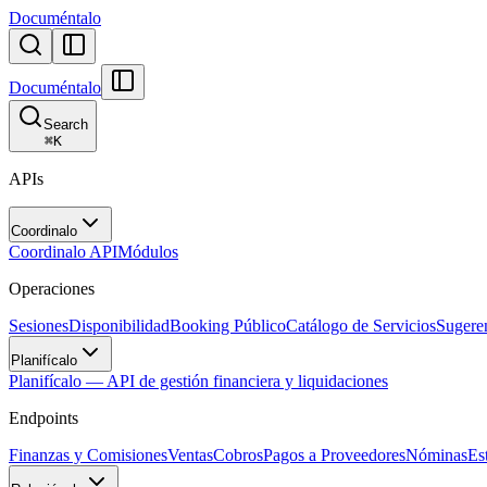
Documéntalo
Documéntalo
Search
⌘
K
APIs
Coordinalo
Coordinalo API
Módulos
Operaciones
Sesiones
Disponibilidad
Booking Público
Catálogo de Servicios
Sugere
Planifícalo
Planifícalo — API de gestión financiera y liquidaciones
Endpoints
Finanzas y Comisiones
Ventas
Cobros
Pagos a Proveedores
Nóminas
Es