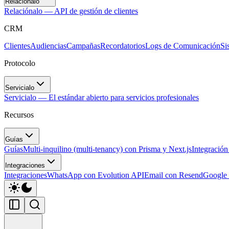
Relaciónalo
Relaciónalo — API de gestión de clientes
CRM
Clientes
Audiencias
Campañas
Recordatorios
Logs de Comunicación
Si
Protocolo
Servicialo
Servicialo — El estándar abierto para servicios profesionales
Recursos
Guías
Guías
Multi-inquilino (multi-tenancy) con Prisma y Next.js
Integració
Integraciones
Integraciones
WhatsApp con Evolution API
Email con Resend
Google 