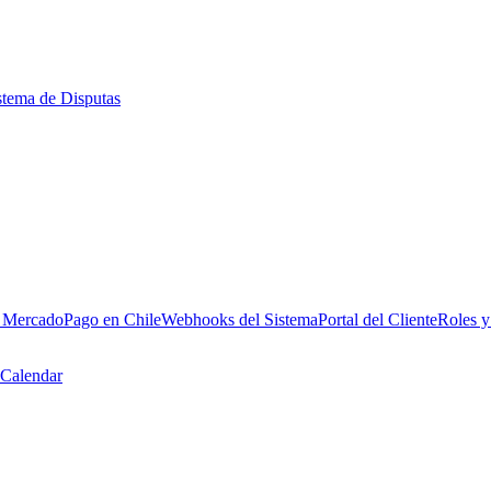
stema de Disputas
n MercadoPago en Chile
Webhooks del Sistema
Portal del Cliente
Roles y
Calendar