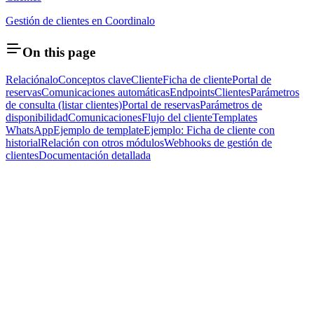
Gestión de clientes en Coordinalo
On this page
Relaciónalo
Conceptos clave
Cliente
Ficha de cliente
Portal de
reservas
Comunicaciones automáticas
Endpoints
Clientes
Parámetros
de consulta (listar clientes)
Portal de reservas
Parámetros de
disponibilidad
Comunicaciones
Flujo del cliente
Templates
WhatsApp
Ejemplo de template
Ejemplo: Ficha de cliente con
historial
Relación con otros módulos
Webhooks de gestión de
clientes
Documentación detallada