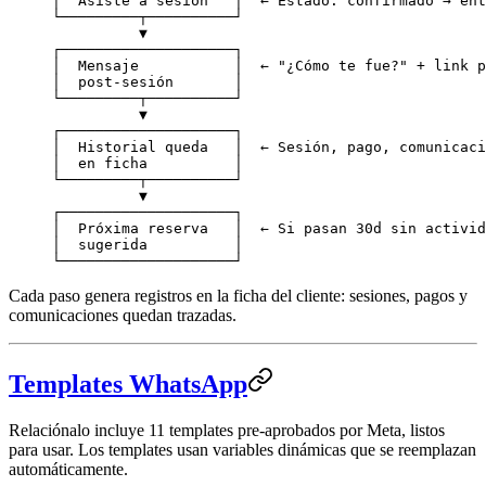
│  Asiste a sesión   │  ← Estado: confirmado → ent
└─────────┬──────────┘
          ▼
┌────────────────────┐
│  Mensaje           │  ← "¿Cómo te fue?" + link p
│  post-sesión       │
└─────────┬──────────┘
          ▼
┌────────────────────┐
│  Historial queda   │  ← Sesión, pago, comunicaci
│  en ficha          │
└─────────┬──────────┘
          ▼
┌────────────────────┐
│  Próxima reserva   │  ← Si pasan 30d sin activid
│  sugerida          │
└────────────────────┘
Cada paso genera registros en la ficha del cliente: sesiones, pagos y
comunicaciones quedan trazadas.
Templates WhatsApp
Relaciónalo incluye 11 templates pre-aprobados por Meta, listos
para usar. Los templates usan variables dinámicas que se reemplazan
automáticamente.