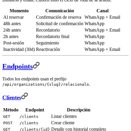
Momento
Comunicación
Canal
Al reservar
Confirmación de reserva
WhatsApp + Email
48h antes
Solicitud de confirmación
WhatsApp
24h antes
Recordatorio
WhatsApp + Email
2h antes
Recordatorio final
WhatsApp
Post-sesión
Seguimiento
WhatsApp
Inactividad (30d)
Reactivación
WhatsApp + Email
Endpoints
Todos los endpoints usan el prefijo
.
/api/organizations/{slug}/relacionalo
Clientes
Método
Endpoint
Descripción
Listar clientes
GET
/clients
Crear cliente
POST
/clients
Detalle con historial completo
GET
/clients/{id}