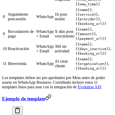
{{new_time}}
,
{{name}}
Seguimiento
1h post-
,
{{service}}
8
WhatsApp
post-sesión
sesión
,
{{provider}}
{{booking_url}}
,
{{name}}
Recordatorio de
WhatsApp
X días post-
9
,
{{amount}}
pago
+ Email
vencimiento
{{payment_url}}
,
{{name}}
WhatsApp
30d sin
10
Reactivación
,
{{days_inactive}}
+ Email
actividad
{{booking_url}}
,
{{name}}
Al crear
11
Bienvenida
WhatsApp
,
{{organization}}
cliente
{{booking_url}}
Los templates deben ser pre-aprobados por Meta antes de poder
usarse en WhatsApp Business. Coordinalo incluye estos 11
templates listos para usar con la integración de
Evolution API
.
Ejemplo de template