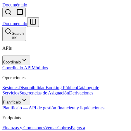
Documéntalo
Documéntalo
Search
⌘
K
APIs
Coordinalo
Coordinalo API
Módulos
Operaciones
Sesiones
Disponibilidad
Booking Público
Catálogo de
Servicios
Sugerencias de Asignación
Derivaciones
Planifícalo
Planifícalo — API de gestión financiera y liquidaciones
Endpoints
Finanzas y Comisiones
Ventas
Cobros
Pagos a