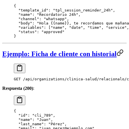
{
  "template_id"
: 
"tpl_session_reminder_24h"
,
  "name"
: 
"Recordatorio 24h"
,
  "channel"
: 
"whatsapp"
,
  "body"
: 
"Hola {{name}}, te recordamos que mañana
  "variables"
: [
"name"
, 
"date"
, 
"time"
, 
"service"
,
  "status"
: 
"approved"
}
Ejemplo: Ficha de cliente con historial
GET
 /api/organizations/clinica-salud/relacionalo/c
Respuesta (200)
:
{
  "id"
: 
"cli_789"
,
  "name"
: 
"Juan"
,
  "last_name"
: 
"Pérez"
,
  "email"
: 
"juan.perez@ejemplo.com"
,