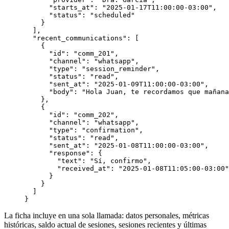
      "starts_at"
: 
"2025-01-17T11:00:00-03:00"
,
      "status"
: 
"scheduled"
    }
  ],
  "recent_communications"
: [
    {
      "id"
: 
"comm_201"
,
      "channel"
: 
"whatsapp"
,
      "type"
: 
"session_reminder"
,
      "status"
: 
"read"
,
      "sent_at"
: 
"2025-01-09T11:00:00-03:00"
,
      "body"
: 
"Hola Juan, te recordamos que mañana
    },
    {
      "id"
: 
"comm_202"
,
      "channel"
: 
"whatsapp"
,
      "type"
: 
"confirmation"
,
      "status"
: 
"read"
,
      "sent_at"
: 
"2025-01-08T11:00:00-03:00"
,
      "response"
: {
        "text"
: 
"Sí, confirmo"
,
        "received_at"
: 
"2025-01-08T11:05:00-03:00"
      }
    }
  ]
}
La ficha incluye en una sola llamada: datos personales, métricas
históricas, saldo actual de sesiones, sesiones recientes y últimas