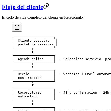
Flujo del cliente
El ciclo de vida completo del cliente en Relaciónalo:
┌────────────────────┐
│  Cliente descubre   │
│  portal de reservas │
└─────────┬──────────┘
          ▼
┌────────────────────┐
│  Agenda online     │  ← Selecciona servicio, pro
└─────────┬──────────┘
          ▼
┌────────────────────┐
│  Recibe            │  ← WhatsApp + Email automát
│  confirmación      │
└─────────┬──────────┘
          ▼
┌────────────────────┐
│  Recordatorio      │  ← 48h: confirmación · 24h:
│  automático        │
└─────────┬──────────┘
          ▼
┌────────────────────┐