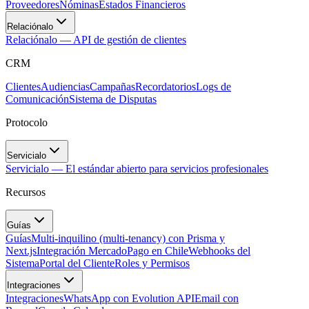
Proveedores
Nóminas
Estados Financieros
Relaciónalo
Relaciónalo — API de gestión de clientes
CRM
Clientes
Audiencias
Campañas
Recordatorios
Logs de
Comunicación
Sistema de Disputas
Protocolo
Servicialo
Servicialo — El estándar abierto para servicios profesionales
Recursos
Guías
Guías
Multi-inquilino (multi-tenancy) con Prisma y
Next.js
Integración MercadoPago en Chile
Webhooks del
Sistema
Portal del Cliente
Roles y Permisos
Integraciones
Integraciones
WhatsApp con Evolution API
Email con