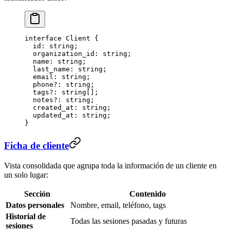
interface
 Client
 {
  id
:
 string
;
  organization_id
:
 string
;
  name
:
 string
;
  last_name
:
 string
;
  email
:
 string
;
  phone
?:
 string
;
  tags
?:
 string
[];
  notes
?:
 string
;
  created_at
:
 string
;
  updated_at
:
 string
;
}
Ficha de cliente
Vista consolidada que agrupa toda la información de un cliente en
un solo lugar:
Sección
Contenido
Datos personales
Nombre, email, teléfono, tags
Historial de
Todas las sesiones pasadas y futuras
sesiones