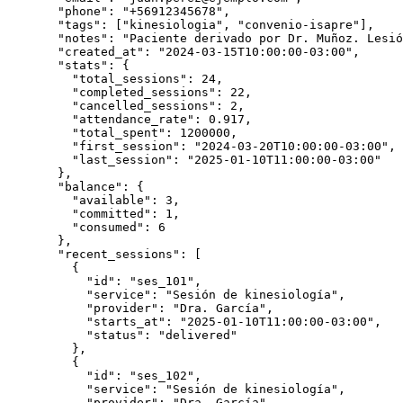
  "phone"
: 
"+56912345678"
,
  "tags"
: [
"kinesiologia"
, 
"convenio-isapre"
],
  "notes"
: 
"Paciente derivado por Dr. Muñoz. Lesió
  "created_at"
: 
"2024-03-15T10:00:00-03:00"
,
  "stats"
: {
    "total_sessions"
: 
24
,
    "completed_sessions"
: 
22
,
    "cancelled_sessions"
: 
2
,
    "attendance_rate"
: 
0.917
,
    "total_spent"
: 
1200000
,
    "first_session"
: 
"2024-03-20T10:00:00-03:00"
,
    "last_session"
: 
"2025-01-10T11:00:00-03:00"
  },
  "balance"
: {
    "available"
: 
3
,
    "committed"
: 
1
,
    "consumed"
: 
6
  },
  "recent_sessions"
: [
    {
      "id"
: 
"ses_101"
,
      "service"
: 
"Sesión de kinesiología"
,
      "provider"
: 
"Dra. García"
,
      "starts_at"
: 
"2025-01-10T11:00:00-03:00"
,
      "status"
: 
"delivered"
    },
    {
      "id"
: 
"ses_102"
,
      "service"
: 
"Sesión de kinesiología"
,
      "provider"
: 
"Dra. García"
,