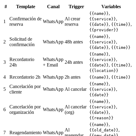
#
Template
Canal
Trigger
Variables
,
{{name}}
Confirmación de
Al crear
,
{{service}}
1
WhatsApp
reserva
reserva
,
,
{{date}}
{{time}}
{{provider}}
,
{{name}}
Solicitud de
2
WhatsApp
48h antes
,
{{service}}
confirmación
,
{{date}}
{{time}}
,
{{name}}
Recordatorio
WhatsApp
,
{{service}}
3
24h antes
24h
+ Email
,
,
{{date}}
{{time}}
{{location}}
4
Recordatorio 2h
WhatsApp
2h antes
,
{{name}}
{{time}}
,
{{name}}
Cancelación por
5
WhatsApp
Al cancelar
,
{{service}}
cliente
{{date}}
,
{{name}}
Cancelación por
Al cancelar
,
{{service}}
6
WhatsApp
organización
(org)
,
{{date}}
{{reason}}
,
{{name}}
Al
,
{{old_date}}
7
Reagendamiento
WhatsApp
reagendar
,
{{new_date}}